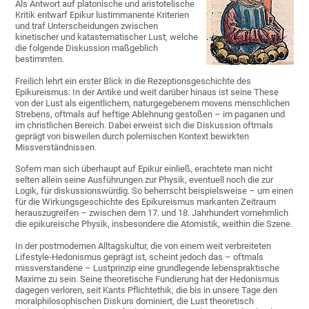
Als Antwort auf platonische und aristotelische
Kritik entwarf Epikur lustimmanente Kriterien
und traf Unterscheidungen zwischen
kinetischer und katastematischer Lust, welche
die folgende Diskussion maßgeblich
bestimmten.
Freilich lehrt ein erster Blick in die Rezeptionsgeschichte des
Epikureismus: In der Antike und weit darüber hinaus ist seine These
von der Lust als eigentlichem, naturgegebenem movens menschlichen
Strebens, oftmals auf heftige Ablehnung gestoßen – im paganen und
im christlichen Bereich. Dabei erweist sich die Diskussion oftmals
geprägt von bisweilen durch polemischen Kontext bewirkten
Missverständnissen.
Sofern man sich überhaupt auf Epikur einließ, erachtete man nicht
selten allein seine Ausführungen zur Physik, eventuell noch die zur
Logik, für diskussionswürdig. So beherrscht beispielsweise – um einen
für die Wirkungsgeschichte des Epikureismus markanten Zeitraum
herauszugreifen – zwischen dem 17. und 18. Jahrhundert vornehmlich
die epikureische Physik, insbesondere die Atomistik, weithin die Szene.
In der postmodernen Alltagskultur, die von einem weit verbreiteten
Lifestyle-Hedonismus geprägt ist, scheint jedoch das – oftmals
missverstandene – Lustprinzip eine grundlegende lebenspraktische
Maxime zu sein. Seine theoretische Fundierung hat der Hedonismus
dagegen verloren, seit Kants Pflichtethik, die bis in unsere Tage den
moralphilosophischen Diskurs dominiert, die Lust theoretisch