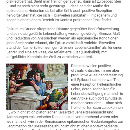
diskreditiert hat. Sieht man freilich genauer zu, dann ist zu beobachten
– und ist noch nicht recht gewürdigt –, dass seit der Antike der
epikureische Hedonismus bei aller Kritik auch positive Rezeption
hervorgerufen hat, die sich – bisweilen subkutan – in paganem und
sogar in christlichem Bereich im Kontext praktischer Ethik findet.
Epikurs im Grunde skeptische Distanz gegenüber Bedürfnisweckung
und seine aufgeklärte Lebenshaltung werden gewürdigt; Grenze, Maß
und Reduktion von Ansprüchen werden als epikureische Konditionen
jener Seelenruhe erkannt, die Epikur vorbildhaft vorlebte. Bisweilen
stand der Name Epikur weniger für einen ‘Lebenskünstler’ als für einen
Lehrer und eine ars vitae, die reflektierte Lust (Lustkalkül) mit
aufgeklärter Kenntnis der Welt zu verbinden versteht.
Diese bisweilen positive,
oftmals kritische, immer aber
produktive Auseinandersetzung
mit Epikurs Lustlehre war Teil
einer Rezeption hellenistischer
Lehre, deren Techniken für
Lebensbewältigung man sich in
der Antike auch dort zunutze zu
machen versuchte – ohne sich
freilich offen dazu zu bekennen
–, wo in christlich platonischer Kaiserzeit Jenseitssehnsucht und
Ablehnungen epikureischer Diesseitigkeit vorherrschend waren oder
wo man sich wie in der Renaissance epikureischen Gedankengutes zur
Legitimation der Diesseitsbejahung im christlichen Kontext bediente.