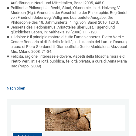
Aufklärung in Nord- und Mittelitalien, Basel 2005, 445 S.
Politische Philosophie: Recht, Staat, Ökonomie, in: H. Holzhey, V.
Mudroch (Hg.): Grundriss der Geschichte der Philosophie. Begründet
von Friedrich Ueberweg. Völlig neu bearbeitete Ausgabe. Die
Philosophie des 18. Jahrhunderts, 4, hg. von, Basel 2010, 120 S.
Jenseits des Hedonismus. Aristoteles über Lust, Tugend und
glückliches Leben, in: Méthexis 19 (2006) 111-123.
«Il dolore è il principio motore di tutto l’uman essere». Pietro Verri e
Cesare Beccaria al di là della felicità, in: Il secolo dei Lumi e l’oscuro,
a cura di Piero Giordanetti, Giambattista Gori e Maddalena Mazzocut-
Mis, Milano 2008, 71-84.
Felicità, ragione, interesse e dovere. Aspetti della filosofia morale di
Pietro Verri, in: Felicità pubblica, felicità privata, a cura di Anna Maria
Rao (Napoli 2009).
Nach oben