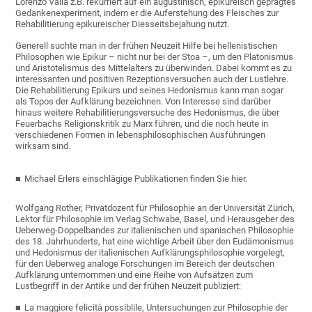
Lorenzo Valla z.B. rekurriert auf ein augustinisch, epikureisch geprägtes
Gedankenexperiment, indem er die Auferstehung des Fleisches zur
Rehabilitierung epikureischer Diesseitsbejahung nutzt.
Generell suchte man in der frühen Neuzeit Hilfe bei hellenistischen
Philosophen wie Epikur – nicht nur bei der Stoa –, um den Platonismus
und Aristotelismus des Mittelalters zu überwinden. Dabei kommt es zu
interessanten und positiven Rezeptionsversuchen auch der Lustlehre.
Die Rehabilitierung Epikurs und seines Hedonismus kann man sogar
als Topos der Aufklärung bezeichnen. Von Interesse sind darüber
hinaus weitere Rehabilitierungsversuche des Hedonismus, die über
Feuerbachs Religionskritik zu Marx führen, und die noch heute in
verschiedenen Formen in lebensphilosophischen Ausführungen
wirksam sind.
Michael Erlers einschlägige Publikationen finden Sie hier.
Wolfgang Rother, Privatdozent für Philosophie an der Universität Zürich,
Lektor für Philosophie im Verlag Schwabe, Basel, und Herausgeber des
Ueberweg-Doppelbandes zur italienischen und spanischen Philosophie
des 18. Jahrhunderts, hat eine wichtige Arbeit über den Eudämonismus
und Hedonismus der italienischen Aufklärungsphilosophie vorgelegt,
für den Ueberweg analoge Forschungen im Bereich der deutschen
Aufklärung unternommen und eine Reihe von Aufsätzen zum
Lustbegriff in der Antike und der frühen Neuzeit publiziert:
La maggiore felicità possiblile, Untersuchungen zur Philosophie der