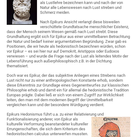
als Lustlehre bezeichnen kann und nach der von
Natur alle Lebenswesen nach Lust streben und
Schmerz meiden.
Nach Epikurs Ansicht verlangt diese bisweilen
verschüttete Grundtatsache menschlicher Existenz,
dass der Mensch seinem Wesen gemäß nach Lust strebt. Diese
Grundhaltung ergibt sich für Epikur aus einer unmittelbaren Betrachtung
der Natur und bedarf keiner argumentativen Begründung. Zwar gab es
Positionen, die wir heute als hedonistisch bezeichnen würden, schon
vor Epikur – es sei hier nur auf Demokrit, Aristippos oder Eudoxos
verwiesen – und wurde die Frage nach der Lust als leitendes Motiv der
Lebensführung auch außerphilosophisch z.B. in der Dichtung
thematisiert.
Doch war es Epikur, der das subjektive Anliegen eines Strebens nach
Lust nicht nur zu einer anthropologischen Konstante erhob, sondern
diese Erkenntnis zur Grundlage eines Gegenentwurfes zur klassischen
Philosophie erhob und damit ein für allemal die hedonistische Tradition
Europas prägte. Dabei ließ er sich von einem Zugriff zur Wirklichkeit
leiten, den man mit dem modernen Begriff der Unmittelbarkeit
vergleichen kann und der besondere Würdigung verdient.
Epikurs Hedonismus führt u.a. zu einer Relativierung und
Funktionalisierung anderer, von Epikur
als
kulturelle Verformung beanstandeter kultureller
Errungenschaften, die sich dem Kriterium des
hedonistischen calculus unterwerfen mussten.