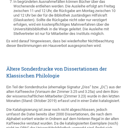
In begründeten Ausnahmefällen können Bücher über das
Wochenende entliehen werden. Die Ausleihe erfolgt am Freitag
zwischen 11 und 12 Uhr, die Rückgabe am Montag zwischen 10
und 12 Uhr bei der für die Bibliothek zuständigen Hilfskraft
(Glaskasten). Sollte die Rückgabe nicht oder nur verzögert
erfolgen, wird ein kostenpflichtiges Mahnverfahren über die
Universitätsbibliothek in die Wege geleitet. Die Ausleihe mit
Stellvertreter ist nur für Mitarbeiter des Instituts möglich.
Es wird darauf hingewiesen, dass bei wiederholter Nichtbeachtung
dieser Bestimmungen ein Hausverbot ausgesprochen wird.
Ältere Sonderdrucke von Dissertationen der
Klassischen Philologie
Ein Teil der Sonderdrucke (ehemalige Signatur „Diss“ bzw. „DL“) aus der
alten Kaffeeecke (Vorraum der Zimmer 3.25 und 3.25a) und dem Büro
der wissenschaftlichen Mitarbeiter (Zimmer 3.23) wurde in den letzten
Monaten (Stand: Oktober 2019) erfasst und in einer Datei katalogisiert.
Die Katalogisierung ist zwar noch nicht abgeschlossen, jedoch
umfasst die Datei bereits über 2000 Dissertationen, die nach dem
Alphabet sortiert wieder in Ordnern auf dem hinteren Regal in der alten
Kaffeeecke verstaut wurden. Da die katalogisierten Exemplare (noch)
nicht im OPAC der Universitätsbibliothek vermerkt sind, findet sich