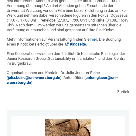
neu interpretiert. Aber um was geht es in der antiken Vorlage für die
Verfilmung überhaupt? An drei Abenden geben Forschende der
Universität Würzburg vor dem Film eine kurze Einführung in das antike
Werk und nehmen dabei verschiedene Figuren in den Fokus: Odysseus
(17.07., 17:00 Uhr), Penelope (27.07., 17:00 Uhr) und Kirke (04.08., 16:45
Uhr). Nach dem Film werden wir uns gemeinsam mit Ihnen über die
Verfilmung austauschen und sind gespannt auf Ihre Eindrücke!
Mehr Informationen zur Veranstaltung finden Sie
hier
. Die Buchung
eines Kinotickets erfolgt über die
Kinoseite
.
Eine Kooperation zwischen dem Institut für Klassische Philologie, der
Junior Research Group „Sustainability in Translation“, und dem Central
im Bürgerbräu.
Organisator:innen und Kontakt: Dr. Julia Jennifer Beine
(
julia.beine@uni-wuerzburg.de
), Anton Glüer (
anton.glueer@uni-
wuerzburg.de
)
Zurück