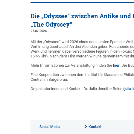
Die „Odyssee“ zwischen Antike und 
„The Odyssey“
27.07.2026
Mit der „Odyssee“ wird 2026 eines der ältesten Epen der Weltli
Verfilmung überhaupt? An drei Abenden geben Forschende der 
Werk und nehmen dabei verschiedene Figuren in den Fokus: Ody
16:45 Uhr). Nach dem Film werden wir uns gemeinsam mit Ihn
Mehr Informationen zur Veranstaltung finden Sie
hier
. Die Bu
Eine Kooperation zwischen dem Institut für Klassische Philolo
Central im Bürgerbräu.
Organisator:innen und Kontakt: Dr. Julia Jennifer Beine (
julia
Social Media
Kontakt