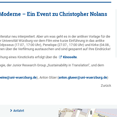
Moderne – Ein Event zu Christopher Nolans
teratur neu interpretiert. Aber um was geht es in der antiken Vorlage für die
Universität Würzburg vor dem Film eine kurze Einführung in das antike
sseus (17.07., 17:00 Uhr), Penelope (27.07., 17:00 Uhr) und Kirke (04.08.,
en über die Verfilmung austauschen und sind gespannt auf Ihre Eindrücke!
chung eines Kinotickets erfolgt über die
Kinoseite
.
gie, der Junior Research Group „Sustainability in Translation“, und dem
.beine@uni-wuerzburg.de
), Anton Glüer (
anton.glueer@uni-wuerzburg.de
)
Zurück
Anfahrt