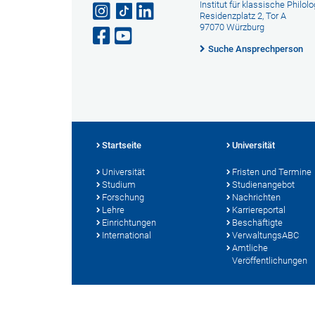
Institut für klassische Philolo
Residenzplatz 2, Tor A
97070 Würzburg
Suche Ansprechperson
Startseite
Universität
Universität
Fristen und Termine
Studium
Studienangebot
Forschung
Nachrichten
Lehre
Karriereportal
Einrichtungen
Beschäftigte
International
VerwaltungsABC
Amtliche
Veröffentlichungen