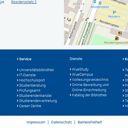
gie
Residenzplatz 2
Dienste
Service
K
WueStudy
Universitätsbibliothek
T
WueCampus
IT-Dienste
A
Vorlesungsverzeichnis
Hochschulsport
S
Online-Bewerbung und
Studienberatung
P
Online-Einschreibung
Prüfungsamt
S
Katalog der Bibliothek
Studierendenkanzlei
S
Studierendenvertretung
T
Career Centre
Hi
Impressum
Datenschutz
Barrierefreiheit