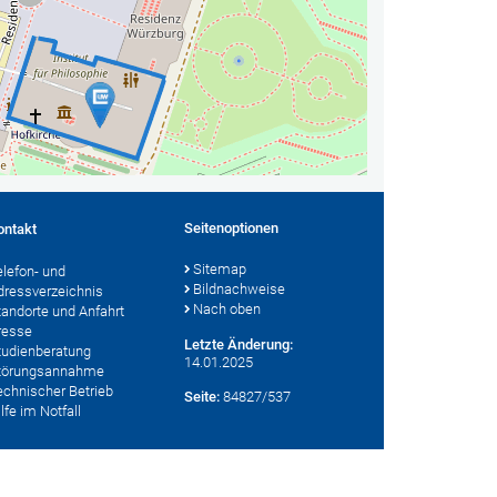
Seitenoptionen
ontakt
Sitemap
elefon- und
Bildnachweise
dressverzeichnis
Nach oben
tandorte und Anfahrt
resse
Letzte Änderung:
tudienberatung
14.01.2025
törungsannahme
echnischer Betrieb
Seite:
84827/537
lfe im Notfall