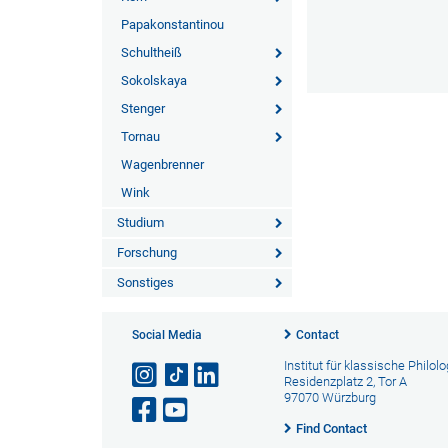
Papakonstantinou
Schultheiß
Sokolskaya
Stenger
Tornau
Wagenbrenner
Wink
Studium
Forschung
Sonstiges
Social Media
Contact
Institut für klassische Philolo
Residenzplatz 2, Tor A
97070 Würzburg
Find Contact