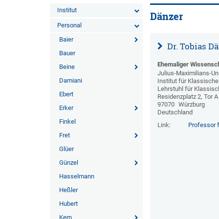
Institut
Dänzer
Personal
Baier
Dr. Tobias D
Bauer
Ehemaliger Wissensch
Beine
Julius-Maximilians-Un
Damiani
Institut für Klassische
Lehrstuhl für Klassisch
Ebert
Residenzplatz 2, Tor A
97070
Würzburg
Erker
Deutschland
Finkel
Link:
Professor f
Fret
Glüer
Günzel
Hasselmann
Heßler
Hubert
Kern