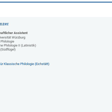
änzer
aftlicher Assistent
iversität Würzburg
 Philologie
e Philologie II (Latinistik)
 (Südflügel)
ür Klassische Philologie (Eichstätt)