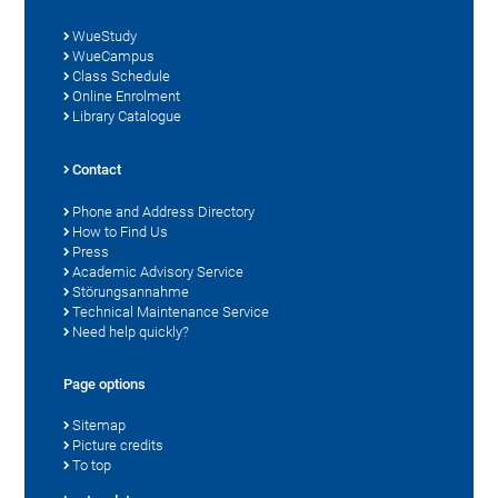
WueStudy
WueCampus
Class Schedule
Online Enrolment
Library Catalogue
Contact
Phone and Address Directory
How to Find Us
Press
Academic Advisory Service
Störungsannahme
Technical Maintenance Service
Need help quickly?
Page options
Sitemap
Picture credits
To top