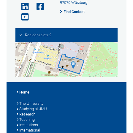
97070 Würzburg
Find Contact
Residenzplatz 2
Home
The University
Studying at JMU
Research
Teaching
Institutions
International