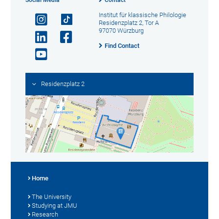
Social Media
Contact
Institut für klassische Philologie
Residenzplatz 2, Tor A
97070 Würzburg
Find Contact
Residenzplatz 2
Home
The University
Studying at JMU
Research