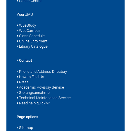
Career Centre
Your JMU
WueStudy
WueCampus
Class Schedule
Online Enrolment
Library Catalogue
Contact
Phone and Address Directory
How to Find Us
Press
Academic Advisory Service
Störungsannahme
Technical Maintenance Service
Need help quickly?
Page options
Sitemap