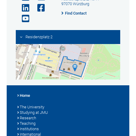
97070 Würzburg
Find Contact
Residenzplatz 2
Home
The University
Studying at JMU
Research
Teaching
Institutions
International