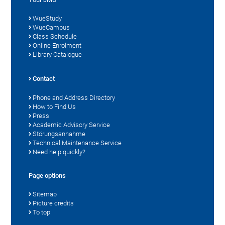
WueStudy
WueCampus
Class Schedule
Online Enrolment
Library Catalogue
Contact
Phone and Address Directory
How to Find Us
Press
Academic Advisory Service
Störungsannahme
Technical Maintenance Service
Need help quickly?
Page options
Sitemap
Picture credits
To top