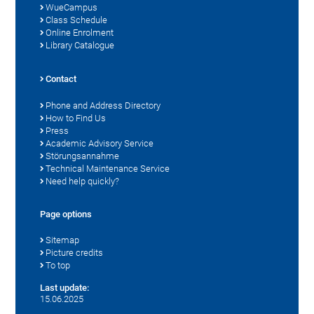
WueCampus
Class Schedule
Online Enrolment
Library Catalogue
Contact
Phone and Address Directory
How to Find Us
Press
Academic Advisory Service
Störungsannahme
Technical Maintenance Service
Need help quickly?
Page options
Sitemap
Picture credits
To top
Last update:
15.06.2025