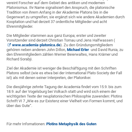
vereint Forscher auf dem Gebiet des antiken und modernen
Platonismus. Ihr Name signalisiert den Anspruch, die platonische
Tradition von ihrem Anfang in der Akademie Platons bis in die
Gegenwart zu umgreifen; sie ergänzt sich wie andere Akademien durch
Kooptation und hat derzeit 37 ordentliche Mitglieder und acht
Ehrenmitglieder.
Die Mitglieder stammen aus ganz Europa; erster und zweiter
Vorsitzender sind derzeit Christian Tornau und Jens Halfwassen (
www.academia-platonica.de
). Zu den Gründungsmitgliedern
gehören neben anderen John Dillon,
Michael Erler
und David Runia, zu
den Ehrenmitgliedern zählen Werner Beierwaltes, Hans Krämer und
Richard Sorabji.
Ziel der Akademie ist weniger die Beschäftigung mit den Schriften
Platons selbst (wie es etwa bei der International Plato Society der Fall
ist) als mit denen seiner Interpreten, der Platoniker.
Die diesjährige zehnte Tagung der Academia findet vom 15.9. bis zum
18.9. auf der Vogelsburg bei Volkach statt und wird sich einem der
wichtigsten Texte der neuplatonischen Philosophie zuwenden: Plotins
Schrift VI 7 „Wie es zur Existenz einer Vielheit von Formen kommt, und
über das Gute“.
Für mehr Infomationen:
Plotins Metaphysik des Guten