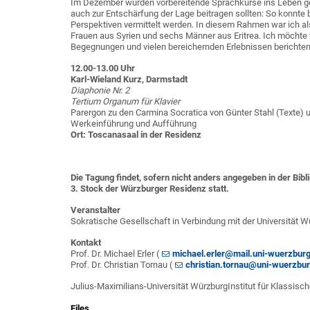
Im Dezember wurden vorbereitende Sprachkurse ins Leben ge
auch zur Entschärfung der Lage beitragen sollten: So konnte b
Perspektiven vermittelt werden. In diesem Rahmen war ich al
Frauen aus Syrien und sechs Männer aus Eritrea. Ich möchte 
Begegnungen und vielen bereichernden Erlebnissen berichte
12.00-13.00 Uhr
Karl-Wieland Kurz, Darmstadt
Diaphonie Nr. 2
Tertium Organum für Klavier
Parergon zu den Carmina Socratica von Günter Stahl (Texte)
Werkeinführung und Aufführung
Ort: Toscanasaal in der Residenz
Die Tagung findet, sofern nicht anders angegeben in der Bibli
3. Stock der Würzburger Residenz statt.
Veranstalter
Sokratische Gesellschaft in Verbindung mit der Universität Wü
Kontakt
Prof. Dr. Michael Erler (
michael.erler@mail.uni-wuerzburg
Prof. Dr. Christian Tornau (
christian.tornau@uni-wuerzbur
Julius-Maximilians-Universität WürzburgInstitut für Klassisc
Files