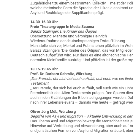
Zugehörigkeit zu einem bestimmten Kollektiv – meist der Poli
welche rhetorische Form die Sprache der Hikesie annimmt und
Asyl und Rechtslage der Supplikanten prägt.
14.30-16.30 Uhr
Freie Theatergruppe In Media Scaena
Balázs Szálinger: Die Kinder des Ödipus
Übersetzung: Mariette und Véronique Heinrich
Wiederaufnahme der deutschsprachigen Erstaufführung
Man stelle sich vor, Merkel und Putin stehen plötzlich im Woh
Balázs Szálingers "Die Kinder des Ödipus", das von Mitgliede
Deutsch aufgeführt wird. Nur dass es eine altgriechische Herrs
normalen Kleinfamilie austrägt. Und plötzlich ist der große m
18.15-19.45 Uhr
Prof. Dr. Barbara Schmitz, Würzburg
„Der Fremde, der sich bei euch aufhält, soll euch wie ein Einh
Testament
„Der Fremde, der sich bei euch aufhält, soll euch wie ein Einh
Fremdenethik des Alten Testaments prägen. Den Spuren dieser
auch in den Erzählungen der Bibel nachgegangen werden. Dabe
nach ihrer Lebensrelevanz – damals wie heute – gefragt we
Oliver Jörg MdL, Würzburg
Begriffe von Asyl und Migration – Aktuelle Entwicklung in der 
Das Thema Asyl und Migration bewegt die Menschheit seit jeh
Hinweise auf Vertreibung und Abwanderung, aber auch auf A
und juristischen Formen von Asyl und Migration erläutert, eb