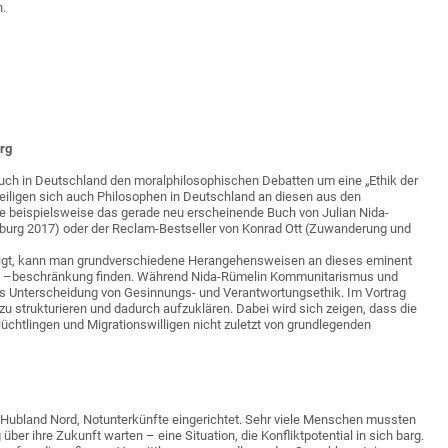
n.
urg
auch in Deutschland den moralphilosophischen Debatten um eine „Ethik der
ligen sich auch Philosophen in Deutschland an diesen aus den
beispielsweise das gerade neu erscheinende Buch von Julian Nida-
mburg 2017) oder der Reclam-Bestseller von Konrad Ott (Zuwanderung und
 zeigt, kann man grundverschiedene Herangehensweisen an dieses eminent
nd –beschränkung finden. Während Nida-Rümelin Kommunitarismus und
rs Unterscheidung von Gesinnungs- und Verantwortungsethik. Im Vortrag
zu strukturieren und dadurch aufzuklären. Dabei wird sich zeigen, dass die
chtlingen und Migrationswilligen nicht zuletzt von grundlegenden
 Hubland Nord, Notunterkünfte eingerichtet. Sehr viele Menschen mussten
r ihre Zukunft warten – eine Situation, die Konfliktpotential in sich barg.