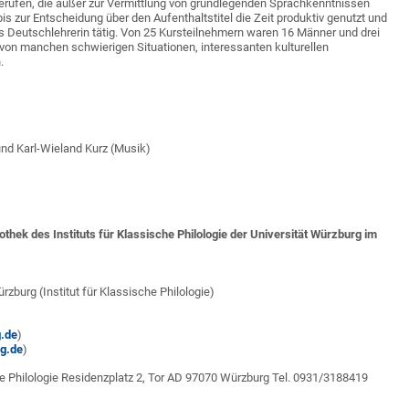
rufen, die außer zur Vermittlung von grundlegenden Sprachkenntnissen
is zur Entscheidung über den Aufenthaltstitel die Zeit produktiv genutzt und
s Deutschlehrerin tätig. Von 25 Kursteilnehmern waren 16 Männer und drei
von manchen schwierigen Situationen, interessanten kulturellen
n.
 und Karl-Wieland Kurz (Musik)
othek des Instituts für Klassische Philologie der Universität Würzburg im
rzburg (Institut für Klassische Philologie)
.de
)
g.de
)
he Philologie Residenzplatz 2, Tor AD 97070 Würzburg Tel. 0931/3188419