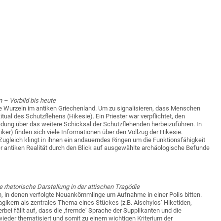
 – Vorbild bis heute
ine Wurzeln im antiken Griechenland. Um zu signalisieren, dass Menschen
itual des Schutzflehens (Hikesie). Ein Priester war verpflichtet, den
idung über das weitere Schicksal der Schutzflehenden herbeizuführen. In
iker) finden sich viele Informationen über den Vollzug der Hikesie.
gleich klingt in ihnen ein andauerndes Ringen um die Funktionsfähigkeit
r antiken Realität durch den Blick auf ausgewählte archäologische Befunde
e rhetorische Darstellung in der attischen Tragödie
, in denen verfolgte Neuankömmlinge um Aufnahme in einer Polis bitten.
ragikern als zentrales Thema eines Stückes (z.B. Aischylos’ Hiketiden,
rbei fällt auf, dass die ‚fremde‘ Sprache der Supplikanten und die
der thematisiert und somit zu einem wichtigen Kriterium der