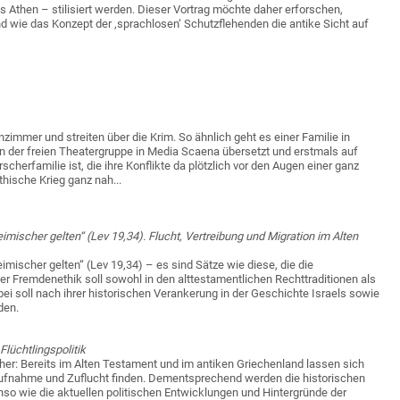
s Athen – stilisiert werden. Dieser Vortrag möchte daher erforschen,
 wie das Konzept der ‚sprachlosen‘ Schutzflehenden die antike Sicht auf
nzimmer und streiten über die Krim. So ähnlich geht es einer Familie in
rn der freien Theatergruppe in Media Scaena übersetzt und erstmals auf
cherfamilie ist, die ihre Konflikte da plötzlich vor den Augen einer ganz
ythische Krieg ganz nah...
eimischer gelten“ (Lev 19,34).
Flucht, Vertreibung und Migration im Alten
eimischer gelten“ (Lev 19,34) – es sind Sätze wie diese, die die
 Fremdenethik soll sowohl in den alttestamentlichen Rechttraditionen als
i soll nach ihrer historischen Verankerung in der Geschichte Israels sowie
rden.
Flüchtlingspolitik
er: Bereits im Alten Testament und im antiken Griechenland lassen sich
ufnahme und Zuflucht finden. Dementsprechend werden die historischen
enso wie die aktuellen politischen Entwicklungen und Hintergründe der