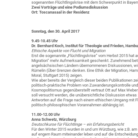
sogenannten Flüchtlingskrise mit dem Schwerpunkt in Bayer
Zwei Vorträge und eine Podiumsdiskussion
Ort: Toscanasaal in der Residenz
Sonntag, den 30. April 2017
9.45-10.45 Uhr
Dr. Bernhard Koch, Institut für Theologie und Frieden, Hamb
Ethische Aspekte von Flucht und Migration
Erst die sogenannte „Flüchtlingskrise“ vom Herbst 2015 hat 
Migration“ mehr Aufmerksamkeit geschenkt. Zunehmend betei
angelsächsischen Ländern übernommenen Diskussionen, wie 
Rümelin (Über Grenzen denken. Eine Ethik der Migration, Ha
Moral, Stuttgart 2015) zeigen.
Wie aber bereits der Vergleich dieser beiden Publikationen
politisch-praktische Problem von Zuwanderungskontrolle u
Kosmopolitismus gegenüberstellt vertraut Ott auf Max Webe
soll versucht werden, die unübersichtliche Diskussion etwas 
Antworten auf die Frage nach einem ethischen Umgang mit Flü
politisch-philosophischen Vorannahmen abhängig ist.
11.00-12.00 Uhr
Anna Schwetz, Würzburg
Deutschkurse für Flüchtlinge – ein Erfahrungsbericht
Für den Winter 2015 wurden in und um Würzburg, wie z.B. am
auf engem Raum miteinander leben und auf die Entscheidung übe