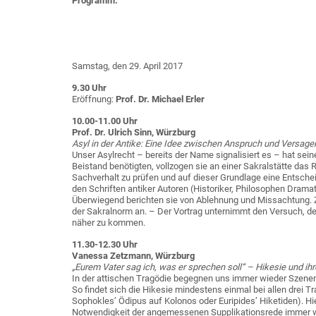
Programm:
Samstag, den 29. April 2017
9.30 Uhr
Eröffnung:
Prof. Dr. Michael Erler
10.00-11.00 Uhr
Prof. Dr. Ulrich Sinn, Würzburg
Asyl in der Antike: Eine Idee zwischen Anspruch und Versagen
Unser Asylrecht – bereits der Name signalisiert es – hat se
Beistand benötigten, vollzogen sie an einer Sakralstätte das R
Sachverhalt zu prüfen und auf dieser Grundlage eine Entsche
den Schriften antiker Autoren (Historiker, Philosophen Dramat
Überwiegend berichten sie von Ablehnung und Missachtung. Zu
der Sakralnorm an. – Der Vortrag unternimmt den Versuch, de
näher zu kommen.
11.30-12.30 Uhr
Vanessa Zetzmann, Würzburg
„Eurem Vater sag ich, was er sprechen soll“ – Hikesie und ihr
In der attischen Tragödie begegnen uns immer wieder Szenen
So findet sich die Hikesie mindestens einmal bei allen drei T
Sophokles’ Ödipus auf Kolonos oder Euripides’ Hiketiden). Hie
Notwendigkeit der angemessenen Supplikationsrede immer wie