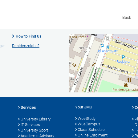
Back
How to Find Us
gie
Residenzplatz 2
Your JMU
Services
C
WueStudy
University Library
P
WueCampus
s
IT Services
D
Class Schedule
University Sport
H
Online Enrolment
Academic Advisory
P