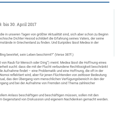
 bis 30. April 2017
die in unseren Tagen von größter Aktualität sind, sich aber schon zu Beginn
iechische Dichter Hesiod schildert die Erfahrung seines Vaters, der seine
stände in Griechenland zu finden. Und Euripides lässt Medea in der
dling bewirtet, sein Leben beschirmt?“ (Verse 387f.)
it von Raub für Mensch oder Ding“) meint. Medea lässt die Hoffnung eines
rheit sucht: dass die mit der Flucht verbundene Rechtlosigkeit beschränkt
de Aufnahme findet – eine Problematik und eine Hoffnung, die oft in der
 Nomoi reflektiert wird, aber für jenen Flüchtenden von zeitloser Bedeutung
Ritual, das den Übergang vom menschlichen Verfügungsbereich in den der
 Umgang und bei der Aufnahme von Fremden sind Thema zahlreicher
ellem Anlass beschäftigen und beschäftigen müssen, sollen mit den
 zum Gegenstand von Diskussion und eigenem Nachdenken gemacht werden.