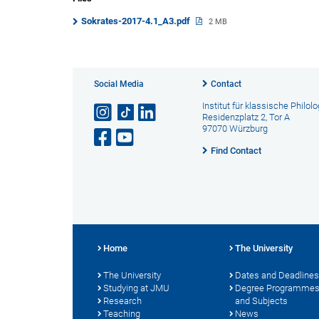
Sokrates-2017-4.1_A3.pdf
2 MB
Social Media
Contact
Institut für klassische Philolo
Residenzplatz 2, Tor A
97070 Würzburg
Find Contact
Home
The University
The University
Dates and Deadlines
Studying at JMU
Degree Programme
Research
and Subjects
Teaching
News