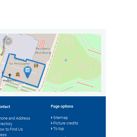
Page options
ontact
Sitemap
hone and Address
Picture credits
irectory
To top
ow to Find Us
ress