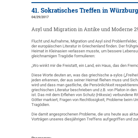
41. Sokratisches Treffen in Würzburg
04/29/2017
Asyl und Migration in Antike und Moderne 29.
Flucht und Aufnahme, Migration und Asyl sind Problemfelder, 
der europäischen Literatur in Griechenland finden. Der frühgr
Heimat in Kleinasien verlassen musste, um bessere Lebensum
gleichnamigen Tragödie formulieren:
„Wo winkt mir die Freistatt, ein Land, ein Haus, das den Frem
Diese Worte deuten an, was das griechische a-sylos („Freihe
jeden erkennen, der aus seiner Heimat fliehen muss und Siche
wird und dass man gastliche, die Persönlichkeit respektieren
griechischen Literatur beschrieben und z.B. von Platon in den
ist. Das mit dem Erflehen von Schutz (Hikesie) verbundene 
Götter markiert, Fragen von Rechtlosigkeit, Probleme beim
Tragödien.
Die damit angesprochenen Probleme, die uns heute aus aktu
Vorträgen unseres diesjährigen Treffens aufgegriffen und