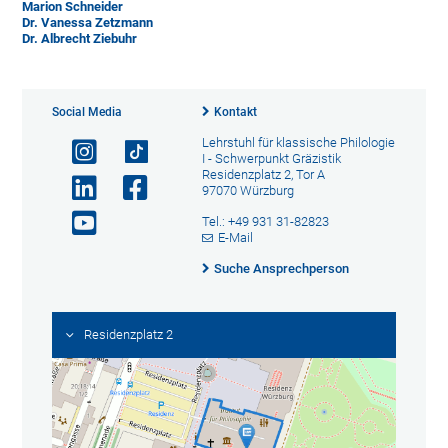
Marion Schneider
Dr. Vanessa Zetzmann
Dr. Albrecht Ziebuhr
Social Media
Kontakt
Lehrstuhl für klassische Philologie
I - Schwerpunkt Gräzistik
Residenzplatz 2, Tor A
97070 Würzburg
Tel.: +49 931 31-82823
E-Mail
Suche Ansprechperson
Residenzplatz 2