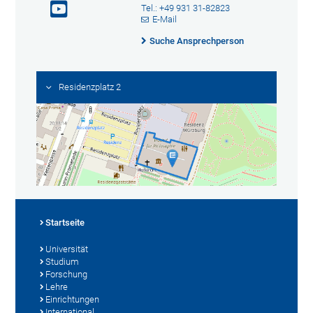
Tel.: +49 931 31-82823
E-Mail
Suche Ansprechperson
Residenzplatz 2
Startseite
Universität
Studium
Forschung
Lehre
Einrichtungen
International