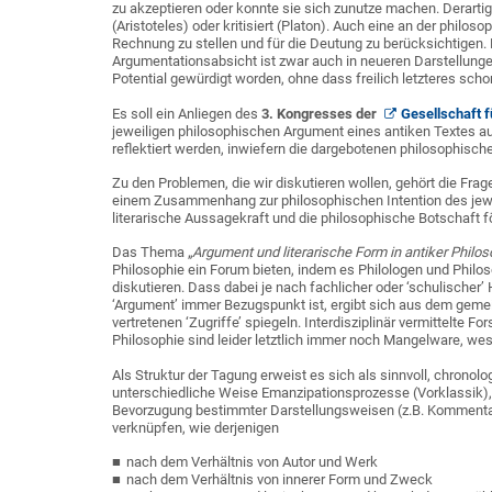
zu akzeptieren oder konnte sie sich zunutze machen. Derartig
(Aristoteles) oder kritisiert (Platon). Auch eine an der philo
Rechnung zu stellen und für die Deutung zu berücksichtigen.
Argumentationsabsicht ist zwar auch in neueren Darstellunge
Potential gewürdigt worden, ohne dass freilich letzteres sch
Es soll ein Anliegen des
3. Kongresses der
Gesellschaft f
jeweiligen philosophischen Argument eines antiken Textes au
reflektiert werden, inwiefern die dargebotenen philosophisch
Zu den Problemen, die wir diskutieren wollen, gehört die Frag
einem Zusammenhang zur philosophischen Intention des jewei
literarische Aussagekraft und die philosophische Botschaft 
Das Thema „
Argument und literarische Form in antiker Philos
Philosophie ein Forum bieten, indem es Philologen und Phil
diskutieren. Dass dabei je nach fachlicher oder ‘schulischer
‘Argument’ immer Bezugspunkt ist, ergibt sich aus dem gemein
vertretenen ‘Zugriffe’ spiegeln. Interdisziplinär vermittelte
Philosophie sind leider letztlich immer noch Mangelware, we
Als Struktur der Tagung erweist es sich als sinnvoll, chronol
unterschiedliche Weise Emanzipationsprozesse (Vorklassik), d
Bevorzugung bestimmter Darstellungsweisen (z.B. Kommentar i
verknüpfen, wie derjenigen
nach dem Verhältnis von Autor und Werk
nach dem Verhältnis von innerer Form und Zweck