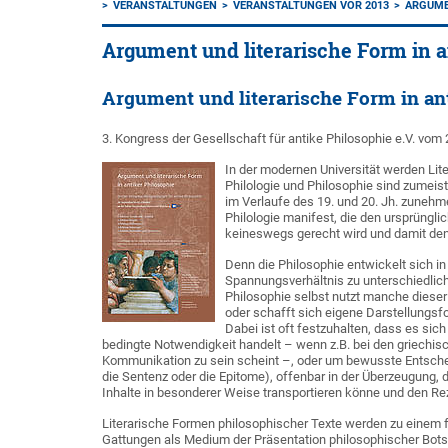
VERANSTALTUNGEN
VERANSTALTUNGEN VOR 2013
ARGUME
Argument und literarische Form in a
Argument und literarische Form in an
3. Kongress der Gesellschaft für antike Philosophie e.V. vom
In der modernen Universität werden Lite
Philologie und Philosophie sind zumeist
im Verlaufe des 19. und 20. Jh. zuneh
Philologie manifest, die den ursprüngl
keineswegs gerecht wird und damit den
Denn die Philosophie entwickelt sich i
Spannungsverhältnis zu unterschiedlich
Philosophie selbst nutzt manche dieser
oder schafft sich eigene Darstellungsfo
Dabei ist oft festzuhalten, dass es si
bedingte Notwendigkeit handelt – wenn z.B. bei den griechis
Kommunikation zu sein scheint –, oder um bewusste Entscheid
die Sentenz oder die Epitome), offenbar in der Überzeugung, d
Inhalte in besonderer Weise transportieren könne und den Re
Literarische Formen philosophischer Texte werden zu einem f
Gattungen als Medium der Präsentation philosophischer Bots