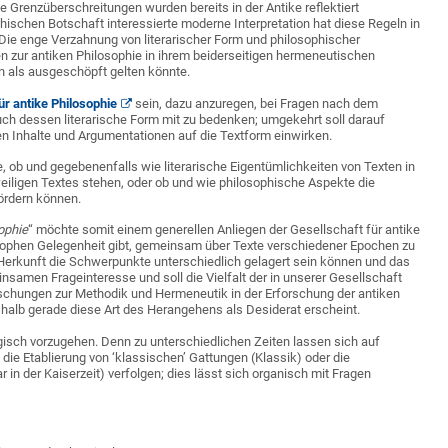
e Grenzüberschreitungen wurden bereits in der Antike reflektiert
sophischen Botschaft interessierte moderne Interpretation hat diese Regeln in
 Die enge Verzahnung von literarischer Form und philosophischer
n zur antiken Philosophie in ihrem beiderseitigen hermeneutischen
on als ausgeschöpft gelten könnte.
ür antike Philosophie
sein, dazu anzuregen, bei Fragen nach dem
ch dessen literarische Form mit zu bedenken; umgekehrt soll darauf
en Inhalte und Argumentationen auf die Textform einwirken.
e, ob und gegebenenfalls wie literarische Eigentümlichkeiten von Texten in
ligen Textes stehen, oder ob und wie philosophische Aspekte die
fördern können.
ophie
“ möchte somit einem generellen Anliegen der Gesellschaft für antike
osophen Gelegenheit gibt, gemeinsam über Texte verschiedener Epochen zu
’ Herkunft die Schwerpunkte unterschiedlich gelagert sein können und das
samen Frageinteresse und soll die Vielfalt der in unserer Gesellschaft
 Forschungen zur Methodik und Hermeneutik in der Erforschung der antiken
shalb gerade diese Art des Herangehens als Desiderat erscheint.
ogisch vorzugehen. Denn zu unterschiedlichen Zeiten lassen sich auf
ie Etablierung von ‘klassischen’ Gattungen (Klassik) oder die
n der Kaiserzeit) verfolgen; dies lässt sich organisch mit Fragen