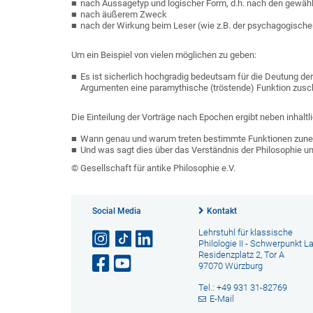
nach Aussagetyp und logischer Form, d.h. nach den gewäh
nach äußerem Zweck
nach der Wirkung beim Leser (wie z.B. der psychagogisch
Um ein Beispiel von vielen möglichen zu geben:
Es ist sicherlich hochgradig bedeutsam für die Deutung d
Argumenten eine paramythische (tröstende) Funktion zusch
Die Einteilung der Vorträge nach Epochen ergibt neben inhalt
Wann genau und warum treten bestimmte Funktionen zune
Und was sagt dies über das Verständnis der Philosophie u
© Gesellschaft für antike Philosophie e.V.
Social Media
Kontakt
Lehrstuhl für klassische
Philologie II - Schwerpunkt La
Residenzplatz 2, Tor A
97070 Würzburg
Tel.: +49 931 31-82769
E-Mail