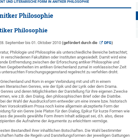
NT UND LITERARISCHE FORM IN ANITKER PHILOSOPHIE
nitker Philosophie
tiker Philosophie
 28. September bis 01. Oktober 2010
(gefördert durch die
DFG
)
ratur, Philologie und Philosophie als unterschiedliche Bereiche betrachtet;
 in verschiedenen Fakultäten oder Instituten angesiedelt. Damit wird eine
mende Entfremdung zwischen der Erforschung antiker Philosophie und
ichen Gegebenheiten im antiken Griechenland zumal in vorklassischer Zeit
 untersuchten Forschungsgegenstand regelrecht zu verfehlen droht.
n Griechenland und Rom in enger Verbindung mit und oft in einem
en literarischen Genres, wie der Epik und der Lyrik oder dem Drama.
 Genres und deren Möglichkeiten der Darstellung für ihre eigenen Zwecke
rmen, wie z.B. den Dialog, den philosophischen Brief oder die Diatribe.
ch bei der Wahl der Ausdrucksform entweder um eine innere bzw. historisch
chen Vorsokratikern Prosa noch keine allgemein akzeptierte Form der
ung für ein Genre (wie Platon für den Dialog, Epikur für kurze Formen wie
ass die jeweils gewählte Form ihrem Inhalt adäquat sei, d.h. also, diese
zipienten die Aufnahme der Argumente zu erleichtern vermöge.
esten Bestandteil ihrer inhaltlichen Botschaften. Die Wahl bestimmter
chaften hatte die Regeln und Darstellungsformen der jeweiligen Gattungen