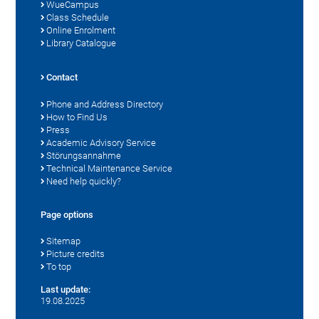
WueCampus
Class Schedule
Online Enrolment
Library Catalogue
Contact
Phone and Address Directory
How to Find Us
Press
Academic Advisory Service
Störungsannahme
Technical Maintenance Service
Need help quickly?
Page options
Sitemap
Picture credits
To top
Last update:
19.08.2025